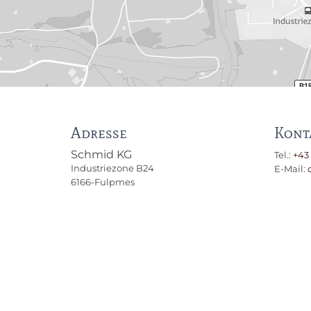
Adresse
Kont
Schmid KG
Tel.:
+43
Industriezone B24
E-Mail:
6166-Fulpmes