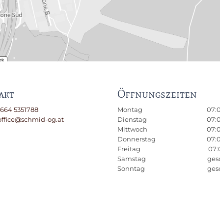
akt
Öffnungszeiten
 664 5351788
Montag
07:0
office@schmid-og.at
Dienstag
07:0
Mittwoch
07:0
Donnerstag
07:0
Freitag
07:0
Samstag
ges
Sonntag
ges