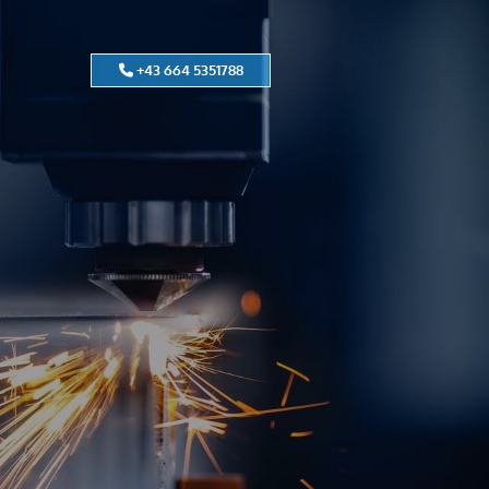
+43 664 5351788
